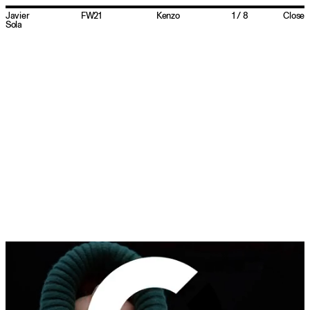
Javier
FW21
Kenzo
1
/
8
Close
Sola